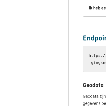
Ik heb e
Endpoi
https:
/
igingsn
Geodata
Geodata zijn
gegevens bev