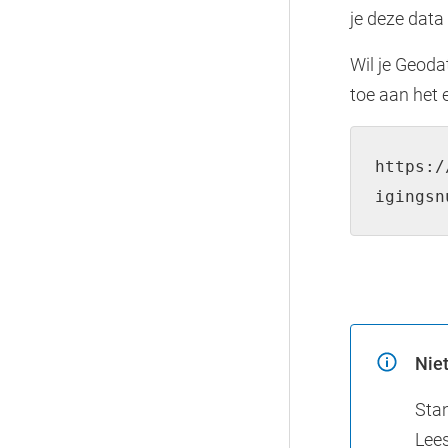
je deze data
Wil je Geoda
toe aan het 
https:
/
igingsn
Nie
Stan
Lees