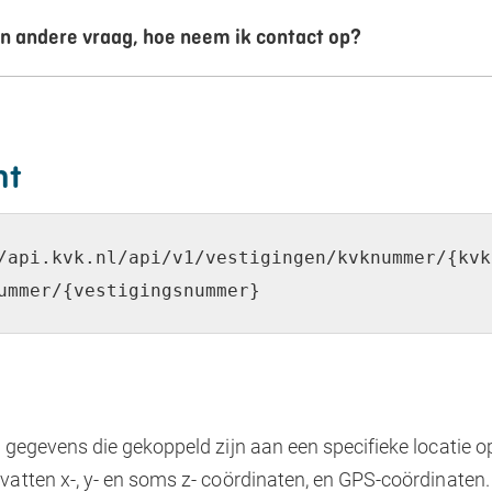
en andere vraag, hoe neem ik contact op?
nt
/api.kvk.nl/api/v1/vestigingen/kvknummer/{kvk
ummer/{vestigingsnummer}
 gegevens die gekoppeld zijn aan een specifieke locatie o
atten x-, y- en soms z- coördinaten, en GPS-coördinaten. 