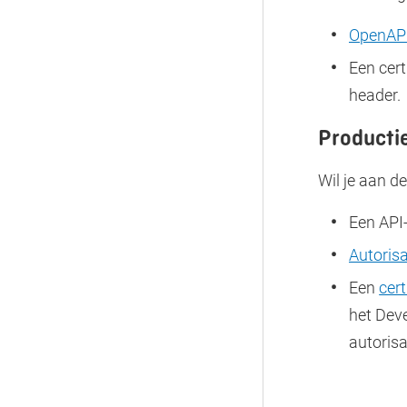
OpenAPI
Een cert
header.
Producti
Wil je aan d
Een API
Autoris
Een
cert
het Deve
autorisa