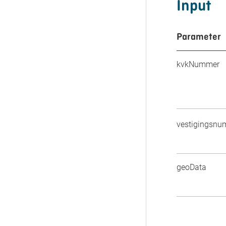
Input
Parameter
kvkNummer
vestigingsn
geoData