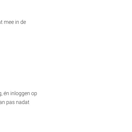
at mee in de
g, én inloggen op
kan pas nadat