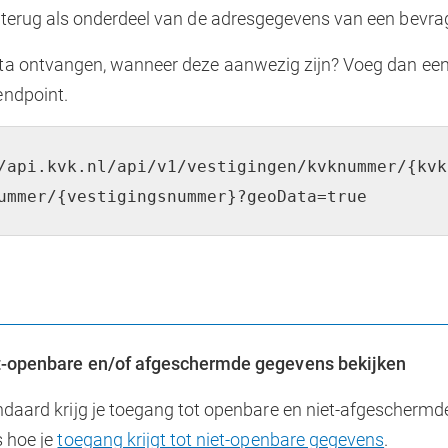
 terug als onderdeel van de adresgegevens van een bevra
ta ontvangen, wanneer deze aanwezig zijn? Voeg dan een
endpoint.
/api.kvk.nl/api/v1/vestigingen/kvknummer/{kvk
ummer/{vestigingsnummer}?geoData=true
t-openbare en/of afgeschermde gegevens bekijken
daard krijg je toegang tot openbare en niet-afgeschermd
 hoe je
toegang krijgt tot niet-openbare gegevens
.