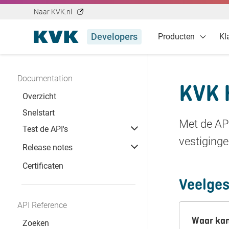
Naar KVK.nl
Developers
Producten
Kl
Documentation
KVK 
Overzicht
Snelstart
Met de API
Test de API's
vestiging
Release notes
Certificaten
Veelges
API Reference
Waar kan
Zoeken