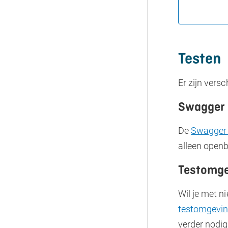
Testen
Er zijn vers
Swagger 
De
Swagger
alleen open
Testomge
Wil je met 
testomgevi
verder nodig