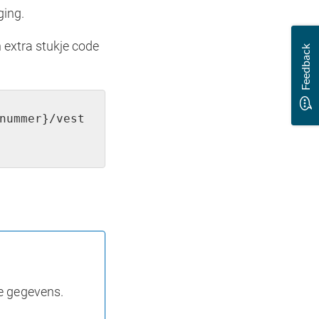
ging.
 extra stukje code
Feedback
nummer}/vest
e gegevens.